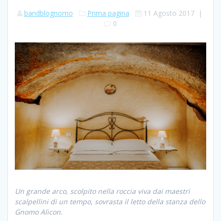
bandblognomo
Prima pagina
11 Agosto 2017
|
0
Un grande arco, scolpito nella roccia viva dai maestri
scalpellini di un tempo, sovrasta il letto della stanza dello
Gnomo Alicon.