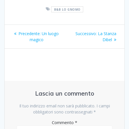
B&B LO GNOMO
Navigazione
Articolo
Articolo
Precedente:
Un luogo
Successivo:
La Stanza
articoli
precedente:
successivo:
magico
Dibel
Lascia un commento
Il tuo indirizzo email non sarà pubblicato.
I campi
obbligatori sono contrassegnati
*
Commento
*