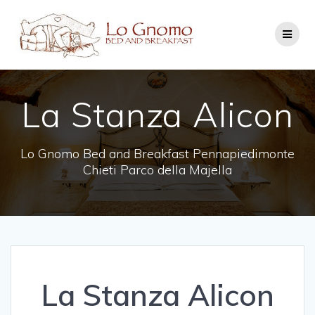
Salta
al
contenuto
La Stanza Alicon
Lo Gnomo Bed and Breakfast Pennapiedimonte
Chieti Parco della Majella
La Stanza Alicon