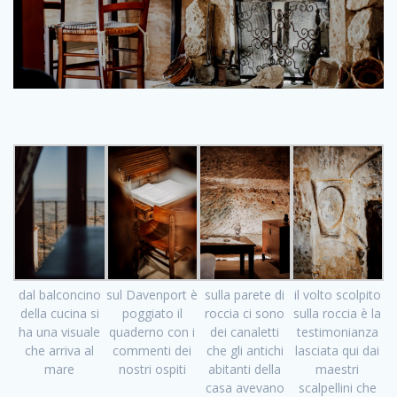
dal balconcino
sul Davenport è
sulla parete di
il volto scolpito
della cucina si
poggiato il
roccia ci sono
sulla roccia è la
ha una visuale
quaderno con i
dei canaletti
testimonianza
che arriva al
commenti dei
che gli antichi
lasciata qui dai
mare
nostri ospiti
abitanti della
maestri
casa avevano
scalpellini che