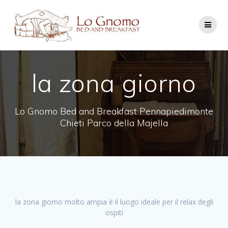
Salta
al
contenuto
la zona giorno
Lo Gnomo Bed and Breakfast Pennapiedimonte
Chieti Parco della Majella
la zona giorno molto ampia è il luogo ideale per il relax degli
ospiti