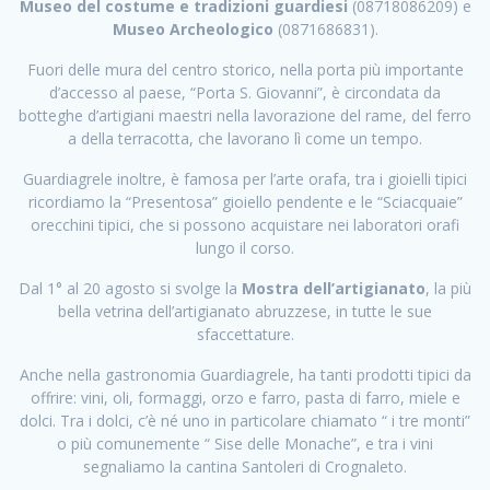
Museo del costume e tradizioni guardiesi
(08718086209) e
Museo Archeologico
(0871686831).
Fuori delle mura del centro storico, nella porta più importante
d’accesso al paese, “Porta S. Giovanni”, è circondata da
botteghe d’artigiani maestri nella lavorazione del rame, del ferro
a della terracotta, che lavorano lì come un tempo.
Guardiagrele inoltre, è famosa per l’arte orafa, tra i gioielli tipici
ricordiamo la “Presentosa” gioiello pendente e le “Sciacquaie”
orecchini tipici, che si possono acquistare nei laboratori orafi
lungo il corso.
Dal 1° al 20 agosto si svolge la
Mostra dell’artigianato
, la più
bella vetrina dell’artigianato abruzzese, in tutte le sue
sfaccettature.
Anche nella gastronomia Guardiagrele, ha tanti prodotti tipici da
offrire: vini, oli, formaggi, orzo e farro, pasta di farro, miele e
dolci. Tra i dolci, c’è né uno in particolare chiamato “ i tre monti”
o più comunemente “ Sise delle Monache”, e tra i vini
segnaliamo la cantina Santoleri di Crognaleto.