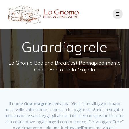
Salta
al
contenuto
Guardiagrele
Lo Gnomo Bed and Breakfast Pennapiedimonte
Chieti Parco della Majella
Il nome
Guardiagrele
deriva da “Grele”, un villaggio situato
nella valle sottostante, in quella che oggi è via Grele, in seguito
ad invasioni e saccheggi, gli abitanti decisero di spostarsi in cima
alla collina dove oggi sorge il centro storico. Del villaggio“Grele”
oggi rimangono solo una fontana nell’omonima via ed il