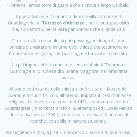
“Torrione” antica torre di guardia che si trova a largo Garibaldi.
Il poeta Gabriele D’annunzio definì la villa comunale di
Guardiagrerle la “
Terrazza d’Abruzzo
”, per la sua spaziosità
ma, soprattutto, per la vista panoramica che si gode da lì.
Oltre alla villa comunale, si può passeggiare lungo il corso
principale e visitare le innumerevoli chiese che testimoniano
l’importanza religiosa, che Guardiagrele ha avuto in passato.
La più importante fra queste è senza dubbio il “Duomo di
Guardiagrele” o “Chiesa di S. Maria Maggiore” nell’omonima
piazza.
Al piano sottostante della chiesa si può visitare il Museo del
Duomo (0871.82117) con, all’interno, importanti testimonianze
religiose, tra questi, una croce del 1431, creata da Nicola da
Guardiagrele (importante orafo di quel tempo) ed i Corali Miniati
dei libri risalenti al 1300 (recentemente ritrovati dopo anni di
ricerche) con delle miniature stupende.
Proseguendo il giro, a p.za S. Francesco ci sono altri due musei,