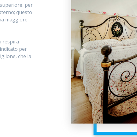
 superiore, per
sterno; questo
una maggiore
i respira
indicato per
iglione, che la