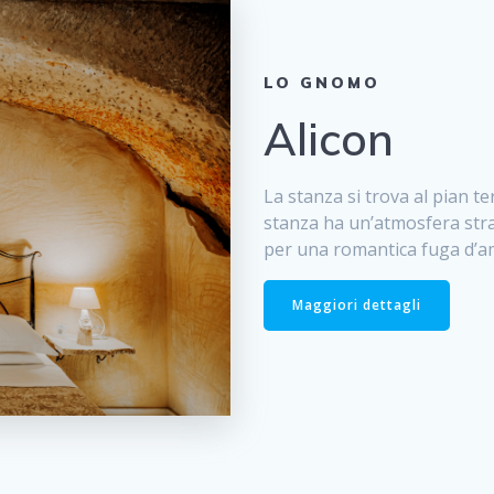
LO GNOMO
Alicon
La stanza si trova al pian t
stanza ha un’atmosfera stra
per una romantica fuga d’a
Maggiori dettagli