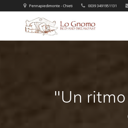
Salta
Pennapiedimonte - Chieti
0039 3491951131
al
contenuto
"Un ritmo 