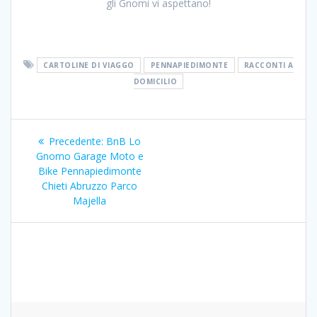
gli Gnomi vi aspettano!
CARTOLINE DI VIAGGO
PENNAPIEDIMONTE
RACCONTI A
DOMICILIO
Navigazione
Articolo
Precedente:
BnB Lo
articoli
precedente:
Gnomo Garage Moto e
Bike Pennapiedimonte
Chieti Abruzzo Parco
Majella