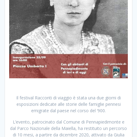
Il festival Racconti di viaggio è stata una due giorni di
esposizioni dedicate alle storie delle famiglie pennesi
emigrate dal paese nel corso del ‘900.
L’evento, patrocinato dal Comune di Pennapiedimonte e
dal Parco Nazionale della Maiella, ha restituito un percorso
di 10 mesi, a partire da dicembre 2020, attivato da Giulia